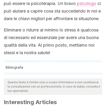
può essere la psicoterapia. Un bravo
psicologo
ci
può aiutare a capire cosa sta succedendo in noi e
dare le chiavi migliori per affrontare la situazione.
Eliminare o ridurre al minimo lo stress è qualcosa
di necessario ed essenziale per avere una buona
qualità della vita. Al primo posto, mettiamo noi
stessi e la nostra salute!
Bibliografia
Tutte le fonti citate sono state esaminate a fondo dal nostro
team per garantirne la qualità, l'affidabilità, l'attualità e la
Questo testo è fornito solo a scopo informativo e non sostituisce
la consultazione con un professionista. In caso di dubbi, consulta il
validità. La bibliografia di questo articolo è stata considerata
tuo specialista.
affidabile e di precisione accademica o scientifica.
Interesting Articles
Epel, E. S., & Lithgow, G. J. (2014). Stress biology and aging