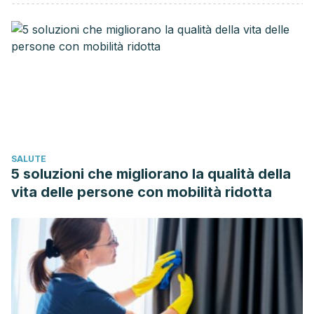
mechanisms: toward understanding the deep connection
between adaptation to stress and longevity.
The journals of
gerontology. Series A, Biological sciences and medical
sciences
,
69 Suppl 1
(Suppl 1), S10-6.
https://www.ncbi.nlm.nih.gov/pmc/articles/PMC4022128/
Mathur, M. B., Epel, E., Kind, S., Desai, M., Parks, C. G.,
Sandler, D. P., & Khazeni, N. (2016). Perceived stress and
telomere length: A systematic review, meta-analysis, and
SALUTE
methodologic considerations for advancing the field.
Brain,
5 soluzioni che migliorano la qualità della
behavior, and immunity
,
54
, 158-169.
vita delle persone con mobilità ridotta
https://www.ncbi.nlm.nih.gov/pmc/articles/PMC5590630/
Epel, E. S., Blackburn, E. H., Lin, J., Dhabhar, F. S., Adler, N.
E., Morrow, J. D., & Cawthon, R. M. (2004). Accelerated
telomere shortening in response to life stress.
Proceedings
of the National Academy of Sciences of the United States
of America
,
101
(49), 17312-5.