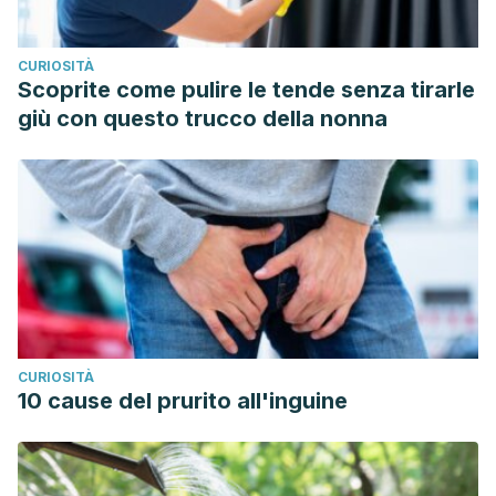
https://www.ncbi.nlm.nih.gov/pmc/articles/PMC534658/
Biblioteca Nacional de Medicina de Estados Unidos.
CURIOSITÀ
https://medlineplus.gov/spanish/ency/article/000853.htm
Scoprite come pulire le tende senza tirarle
VV.AA. (2020).Hyperactivation of sympathetic nerves
giù con questo trucco della nonna
drives depletion of melanocyte stem cells.
https://www.nature.com/articles/s41586-020-1935-3
VV.AA. (2013).Sleep deprivation linked to aging skin, study
suggests.
https://www.sciencedaily.com/releases/2013/07/13072315500
Clínica Mayo. https://www.mayoclinic.org/es-es/healthy-
lifestyle/stress-management/expert-answers/stress-and-
hair-loss/faq-20057820
CURIOSITÀ
10 cause del prurito all'inguine