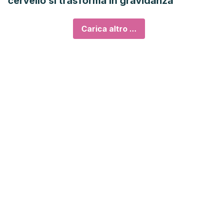
cervello si trasforma in gravidanza
Carica altro ...