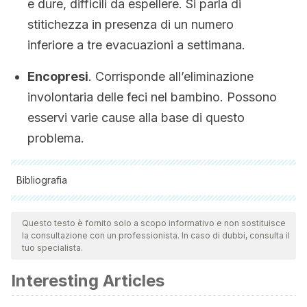
e dure, difficili da espellere. Si parla di
stitichezza in presenza di un numero
inferiore a tre evacuazioni a settimana.
Encopresi
. Corrisponde all’eliminazione
involontaria delle feci nel bambino. Possono
esservi varie cause alla base di questo
problema.
Bibliografia
Tutte le fonti citate sono state esaminate a fondo dal nostro
team per garantirne la qualità, l'affidabilità, l'attualità e la
Questo testo è fornito solo a scopo informativo e non sostituisce
la consultazione con un professionista. In caso di dubbi, consulta il
validità. La bibliografia di questo articolo è stata considerata
tuo specialista.
affidabile e di precisione accademica o scientifica.
Interesting Articles
Burckhardt, R., & Heerkloss, R. (1999). Rates of feeding
and egestion under different conditions were determined