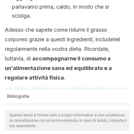
parlavamo prima, caldo, in modo che si
sciolga.
Adesso che sapete come ridurre il grasso
corporeo grazie a questi ingredienti, includeteli
regolarmente nella vostra dieta. Ricordate,
tuttavia, di
accompagnarne il consumo a
un’alimentazione sana ed equilibrato e a
regolare attività fisica
.
Bibliografia
Tutte le fonti citate sono state esaminate a fondo dal nostro
team per garantirne la qualità, l'affidabilità, l'attualità e la
Questo testo è fornito solo a scopo informativo e non sostituisce
la consultazione con un professionista. In caso di dubbi, consulta il
validità. La bibliografia di questo articolo è stata considerata
tuo specialista.
affidabile e di precisione accademica o scientifica.