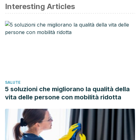
Interesting Articles
Kim, M. J., Hwang, J. H., Ko, H. J., Na, H. B., & Kim, J. H. (2015).
Lemon detox diet reduced body fat, insulin resistance, and
serum hs-CRP level without hematological changes in
overweight Korean women. Nutrition Research (New York,
N.Y.), 35(5), 409–420.
https://doi.org/10.1016/j.nutres.2015.04.001
Pectin, A. (n.d.). Apple Cider Vinegar _ Sankalpa.
APPLE CIDER VINEGAR DIET INSERT. (n.d.). Retrieved from
https://images.hollandandbarrettimages.co.uk/promotionuploads_
SALUTE
5 soluzioni che migliorano la qualità della
vita delle persone con mobilità ridotta