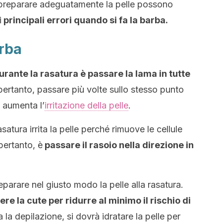
 preparare adeguatamente la pelle possono
i
principali errori quando si fa la barba.
arba
durante la rasatura è passare la lama in tutte
 pertanto, passare più volte sullo stesso punto
ò aumenta l’
irritazione della pelle
.
atura irrita la pelle perché rimuove le cellule
 pertanto, è
passare il rasoio nella direzione in
eparare nel giusto modo la pelle alla rasatura.
re la cute per ridurre al minimo il rischio di
 la depilazione, si dovrà idratare la pelle per