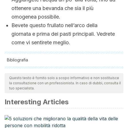
ottenere una bevanda che sia il più
omogenea possibile.
Bevete questo frullato nell’arco della
giornata e prima dei pasti principali. Vedrete
come vi sentirete meglio.
Bibliografia
Tutte le fonti citate sono state esaminate a fondo dal nostro
team per garantirne la qualità, l'affidabilità, l'attualità e la
Questo testo è fornito solo a scopo informativo e non sostituisce
la consultazione con un professionista. In caso di dubbi, consulta il
validità. La bibliografia di questo articolo è stata considerata
tuo specialista.
affidabile e di precisione accademica o scientifica.
Interesting Articles
González-Molina, E., Domínguez-Perles, R., Moreno, D. A.,
& García-Viguera, C. (2010). Natural bioactive compounds
of Citrus limon for food and health. Journal of
Pharmaceutical and Biomedical Analysis.