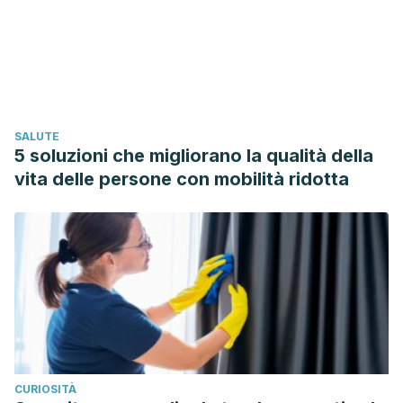
https://doi.org/10.1016/j.jpba.2009.07.027
da Silva, F. L., Escribano-Bailón, M. T., Pérez Alonso, J. J.,
Rivas-Gonzalo, J. C., & Santos-Buelga, C. (2007).
Anthocyanin pigments in strawberry. LWT – Food Science
and Technology. https://doi.org/10.1016/j.lwt.2005.09.018
SALUTE
Tarazona-Díaz, M. P., Alacid, F., Carrasco, M., Martínez, I., &
5 soluzioni che migliorano la qualità della
Aguayo, E. (2013). Watermelon juice: Potential functional
vita delle persone con mobilità ridotta
drink for sore muscle relief in Athletes. Journal of
Agricultural and Food Chemistry.
https://doi.org/10.1021/jf400964r
CURIOSITÀ