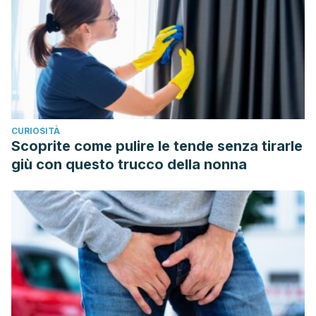
ECM Gilchrist, Michelle C McKinley, Chris C Patterson, Ian S
Young, Jayne V Woodside, Effect of fruit and vegetable
consumption on immune function in older people: a
randomized controlled trial,
The American Journal of
Clinical Nutrition
, Volume 96, Issue 6, December 2012,
Pages 1429–1436,
https://doi.org/10.3945/ajcn.112.039057
CURIOSITÀ
Bayan L, Koulivand PH, Gorji A. Garlic: a review of potential
Scoprite come pulire le tende senza tirarle
therapeutic effects.
Avicenna J Phytomed
. 2014;4(1):1–14.
giù con questo trucco della nonna