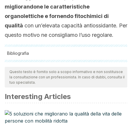
migliorandone le caratteristiche
organolettiche e fornendo fitochimici di
qualità
con un’elevata capacità antiossidante. Per
questo motivo ne consigliamo l’uso regolare.
Bibliografia
Tutte le fonti citate sono state esaminate a fondo dal nostro
team per garantirne la qualità, l'affidabilità, l'attualità e la
Questo testo è fornito solo a scopo informativo e non sostituisce
la consultazione con un professionista. In caso di dubbi, consulta il
validità. La bibliografia di questo articolo è stata considerata
tuo specialista.
affidabile e di precisione accademica o scientifica.
Interesting Articles
Neha, K., Haider, M. R., Pathak, A., & Yar, M. S. (2019).
Medicinal prospects of antioxidants: A review.
European
journal of medicinal chemistry
,
178
, 687–704.
https://doi.org/10.1016/j.ejmech.2019.06.010
Sharma, S., Mandal, A., Kant, R., Jachak, S., & Jagzape, M.