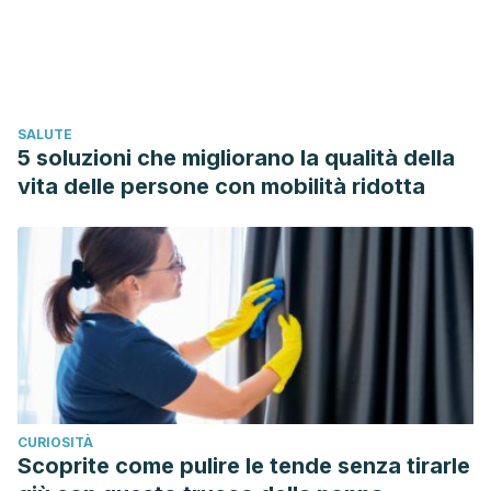
(2020). Is Cinnamon Efficacious for Glycaemic Control in
Type-2 Diabetes Mellitus?.
JPMA. The Journal of the
Pakistan Medical Association
,
70
(11), 2065–2069.
Varghese, S., Kubatka, P., Rodrigo, L., Gazdikova, K.,
SALUTE
Caprnda, M., Fedotova, J., Zulli, A., Kruzliak, P., &
5 soluzioni che migliorano la qualità della
Büsselberg, D. (2017). Chili pepper as a body weight-loss
vita delle persone con mobilità ridotta
food.
International journal of food sciences and
nutrition
,
68
(4), 392–401.
https://doi.org/10.1080/09637486.2016.1258044
CURIOSITÀ
Scoprite come pulire le tende senza tirarle