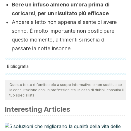
Bere un infuso almeno un’ora prima di
coricarsi, per un risultato più efficace
Andare a letto non appena si sente di avere
sonno. È molto importante non posticipare
questo momento, altrimenti si rischia di
passare la notte insonne.
Bibliografia
Tutte le fonti citate sono state esaminate a fondo dal nostro
team per garantirne la qualità, l'affidabilità, l'attualità e la
Questo testo è fornito solo a scopo informativo e non sostituisce
la consultazione con un professionista. In caso di dubbi, consulta il
validità. La bibliografia di questo articolo è stata considerata
tuo specialista.
affidabile e di precisione accademica o scientifica.
Interesting Articles
Gastaldi, B., Assef, Y., Van Baren, C., Di Leo, P., Retta, D.,
Bandoni, A., & González, S. (2016). Actividad antioxidante
en infusiones, tinturas y aceites esenciales de especies