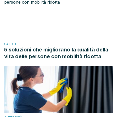
nativas de la Patagonia Argentina.
Revista Cubana de
Plantas Medicinales
.
Martínez, G. C., Pellerano, R. G., Del Vitto, L. A., Matilde
Mazza, S., & Marchevsky, E. J. (2015). Concentraciones de
elementos minerales en partes aéreas e infusiones de
Margyricarpus pinnatus (Lam.) Kuntze (Perlilla).
Revista
SALUTE
Cubana de Plantas Medicinales
.
5 soluzioni che migliorano la qualità della
Huamantupa, I., Cuba, M., Urrunaga, R., Paz, E., Ananya, N.,
vita delle persone con mobilità ridotta
Callalli, M., … Coasaca, H. (2011). Riqueza, uso y origen de
plantas medicinales expendidas en los mercados de la
ciudad del Cusco.
Revista Peruana de Biologia
.
https://doi.org/10.15381/rpb.v18i3.439