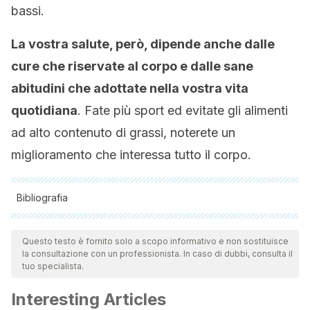
bassi.
La vostra salute, però, dipende anche dalle
cure che riservate al corpo e dalle sane
abitudini che adottate nella vostra vita
quotidiana
. Fate più sport ed evitate gli alimenti
ad alto contenuto di grassi, noterete un
miglioramento che interessa tutto il corpo.
Bibliografia
Tutte le fonti citate sono state esaminate a fondo dal nostro
team per garantirne la qualità, l'affidabilità, l'attualità e la
Questo testo è fornito solo a scopo informativo e non sostituisce
la consultazione con un professionista. In caso di dubbi, consulta il
validità. La bibliografia di questo articolo è stata considerata
tuo specialista.
affidabile e di precisione accademica o scientifica.
Interesting Articles
Acupuntura.
https://www.mayoclinic.org/es-es/tests-