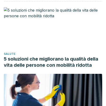
procedures/acupuncture/about/pac-20392763
Cabana, J., & Ruiz, R. (2004). Analgesia por acupuntura.
Rev Cubana Med Milit.
https://doi.org/10.7436/2013.anac.0
Furlan, A. D., Van Tulder, M., Cherkin, D. C., Tsukayama, H.,
Lao, L., & Koes, B. W. (2010). Acupuntura y técnica de aguja
seca para el dolor lumbar. The Cochrane Collaboration.
SALUTE
5 soluzioni che migliorano la qualità della
vita delle persone con mobilità ridotta