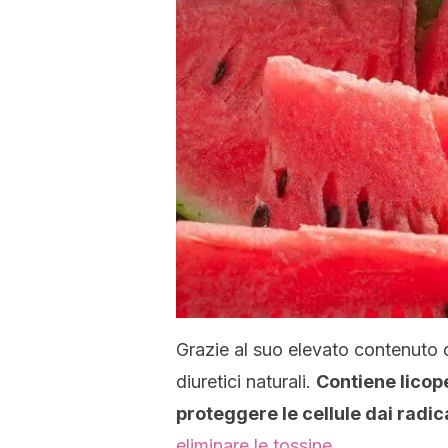
Grazie al suo elevato contenuto d
diuretici naturali.
Contiene licope
proteggere le cellule dai radica
eliminare le tossine.