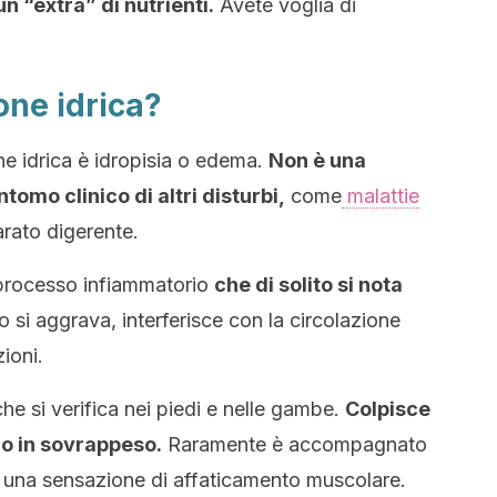
un “extra” di nutrienti.
Avete voglia di
one idrica?
one idrica è idropisia o edema.
Non è una
ntomo clinico di altri disturbi,
come
malattie
arato digerente.
 processo infiammatorio
che di solito si nota
si aggrava, interferisce con la circolazione
ioni.
che si verifica nei piedi e nelle gambe.
Colpisce
o in sovrappeso.
Raramente è accompagnato
 una sensazione di affaticamento muscolare.