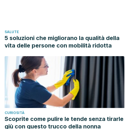
para la determinación cuantitativa de parabenos en el gel
de hidróxido de aluminio. Revista Cubana de Farmacia.
Serguei, patricia. SalcedoGuadarrama, Patricia. Fomine,
Serguei. Salcedo, Roberto. martínez, A. (2007).
SALUTE
Cosméticos en la mira: los parabenos y el cáncer.
5 soluzioni che migliorano la qualità della
Materiales Avanzados.
vita delle persone con mobilità ridotta
CURIOSITÀ
Scoprite come pulire le tende senza tirarle
giù con questo trucco della nonna