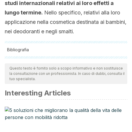
studi internazionali relativi ai loro effetti a
lungo termine.
Nello specifico, relativi alla loro
applicazione nella cosmetica destinata ai bambini,
nei deodoranti e negli smalti.
Bibliografia
Tutte le fonti citate sono state esaminate a fondo dal nostro
team per garantirne la qualità, l'affidabilità, l'attualità e la
Questo testo è fornito solo a scopo informativo e non sostituisce
la consultazione con un professionista. In caso di dubbi, consulta il
validità. La bibliografia di questo articolo è stata considerata
tuo specialista.
affidabile e di precisione accademica o scientifica.
Interesting Articles
Díaz Ley, B., Heras Mendaza, F., & Conde-Salazar Gómez,
L. (2006). Parabenos: ¿Mito o realidad? Piel.
https://doi.org/10.1016/S0213-9251(06)72476-5
Hechavarría, E. B., Estrada, C. L., Martínez, E. M., Fuentes, O.
T., & Pérez, E. D. (2006). Validación de un método analítico