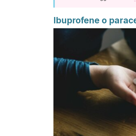
Ibuprofene o parac