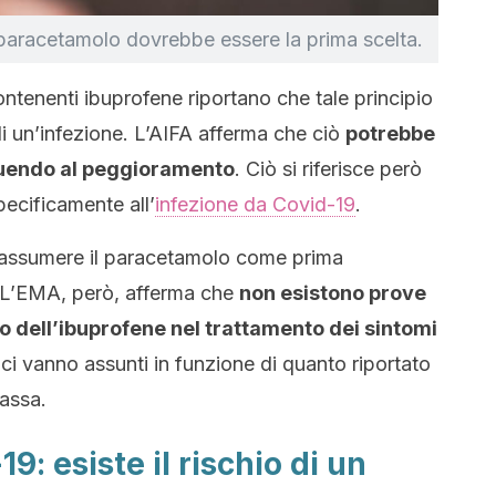
l paracetamolo dovrebbe essere la prima scelta.
i contenenti ibuprofene riportano che tale principio
i un’infezione. L’AIFA afferma che ciò
potrebbe
ibuendo al peggioramento
. Ciò si riferisce però
specificamente all’
infezione da Covid-19
.
 assumere il paracetamolo come prima
e. L’EMA, però, afferma che
non esistono prove
so dell’ibuprofene nel trattamento dei sintomi
maci vanno assunti in funzione di quanto riportato
bassa.
9: esiste il rischio di un