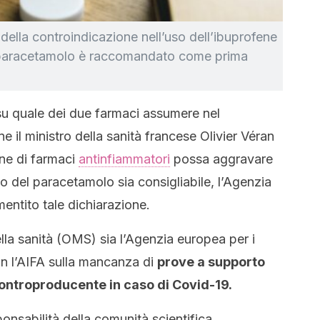
ella controindicazione nell’uso dell’ibuprofene
 il paracetamolo è raccomandato come prima
su quale dei due farmaci assumere nel
 il ministro della sanità francese Olivier Véran
one di farmaci
antinfiammatori
possa aggravare
so del paracetamolo sia consigliabile, l’Agenzia
entito tale dichiarazione.
lla sanità (OMS) sia l’Agenzia europea per i
n l’AIFA sulla mancanza di
prove a supporto
 controproducente in caso di Covid-19.
sponsabilità della comunità scientifica