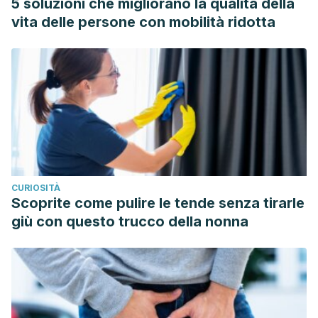
5 soluzioni che migliorano la qualità della
McMillin, A. (2011, 1 junio). School of Medicine researcher
vita delle persone con mobilità ridotta
finds link between caffeine consumption and female
infertility. University of Nevada, Reno School of Medicine.
https://med.unr.edu/news/archive/2011/caffeine-and-
infertility.
Wisborg, K., Kesmodel, U., Bech, B. H., Hedegaard, M., &
Henriksen, T. B. (2003). Maternal consumption of coffee
during pregnancy and stillbirth and infant death in first year
of life: prospective study. Bmj, 326(7386), 420.
CURIOSITÀ
Maslova, E., Bhattacharya, S., Lin, S. W., & Michels, K. B.
Scoprite come pulire le tende senza tirarle
(2010). Caffeine consumption during pregnancy and risk of
giù con questo trucco della nonna
preterm birth: a meta-analysis. The American journal of
clinical nutrition, 92(5), 1120-1132.