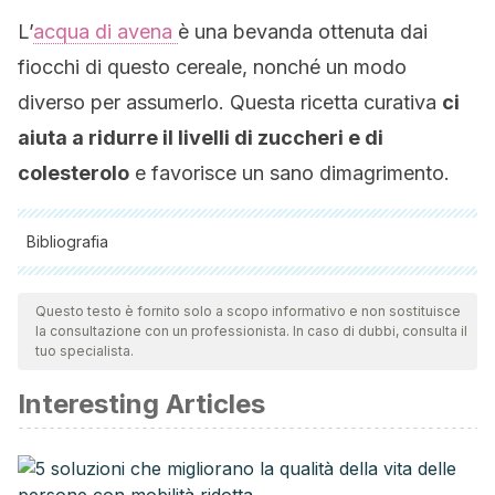
L’
acqua di avena
è una bevanda ottenuta dai
fiocchi di questo cereale, nonché un modo
diverso per assumerlo. Questa ricetta curativa
ci
aiuta a ridurre il livelli di zuccheri e di
colesterolo
e favorisce un sano dimagrimento.
Bibliografia
Tutte le fonti citate sono state esaminate a fondo dal nostro
team per garantirne la qualità, l'affidabilità, l'attualità e la
Questo testo è fornito solo a scopo informativo e non sostituisce
la consultazione con un professionista. In caso di dubbi, consulta il
validità. La bibliografia di questo articolo è stata considerata
tuo specialista.
affidabile e di precisione accademica o scientifica.
Interesting Articles
Solís CL, Aguirre ML, Godorecci S et al.
Prevalencia de
Diabetes en Chile. Revista de la Asociación
Latinoamericana de Diabetes2008; 16: 93-97.