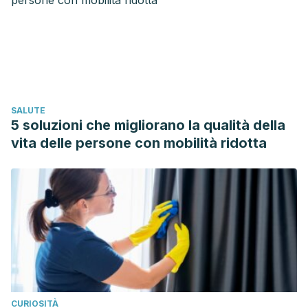
American Diabetes Association
. Diagnosis and
Classification of Diabetes Mellitus. Diabetes Care2010; 33:
62-69. 5.
Harris MI. Undiagnosed NIDDM
. Clinical and Public
Issues. Diabetes Care1993; 16: 642-652.
Klein R
. Hyperglycemia and microvascular and
SALUTE
macrovascular disease in diabetes. Diabetes Care1995; 18:
5 soluzioni che migliorano la qualità della
258-268.
vita delle persone con mobilità ridotta
CURIOSITÀ