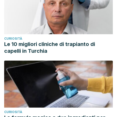
www.ncbi.nlm.nih.gov/pubmed/20022464
Sharma S. P, Chung H. G, et al. Paradoxical effects of fruit
on obesity.
Nutrients
. Octubre 2016. 8 (10): 633.
Thornton S. Increased hydration can be associated with
weight loss.
Frontiers in Nutrition
. Junio 2016. 3: 18.
CURIOSITÀ
Le 10 migliori cliniche di trapianto di
capelli in Turchia
CURIOSITÀ