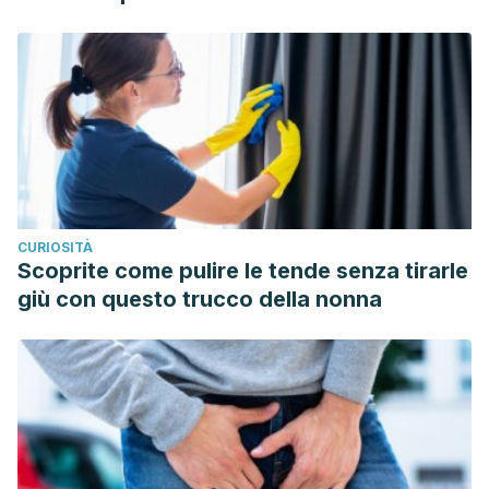
is associated with better diet quality and nutrient intake,
and lower metabolic syndrome risk in US adults: results
from the National Health and Nutrition Examination Survey.
Nutritional Journal
. Enero 2013. 12: 1.
James L. J, Funnell M. P, Milner S. An afternoon snack of
berries reduces subsequent energy intake compared to
an Isoenergetic confectionary snack.
Appetite.
Diciembre
2015. 95: 132-7.
CURIOSITÀ
Lutgarda Bozzetto, Giuseppina Costabile, Giuseppe Della
Scoprite come pulire le tende senza tirarle
Pepa, Paola Ciciola, Claudia Vetrani, Marilena Vitale,
giù con questo trucco della nonna
Angela A. Rivellese, Giovanni Annuzzi. Dietary Fibre as a
Unifying Remedy for the Whole Spectrum of Obesity-
Associated Cardiovascular Risk.
Nutrients.
Julio 2018. 10
(7): 943. ncbi.nlm.nih.gov/pmc/articles/PMC5707667/
Mattes R. D, Campbell W. W. Effects of food form and timing
of ingestion on appetite and energy intake in lean and