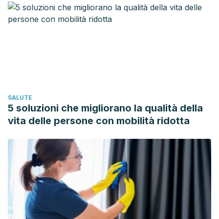
Davidson JRT, Foa EB, Connor KM, Churchill LE.
Hyperhidrosis in social anxiety disorder. Prog Neuro-
Psychopharmacology Biol Psychiatry. 2002;
Sclereth T, Dieterich M, Birklain F. Hyperhidrosis- Causes
and Treatment of Enhanced Sweating. Dtsch Ärzteblatt Int
⏐Dtsch Arztebl Int. 2009;
SALUTE
5 soluzioni che migliorano la qualità della
vita delle persone con mobilità ridotta