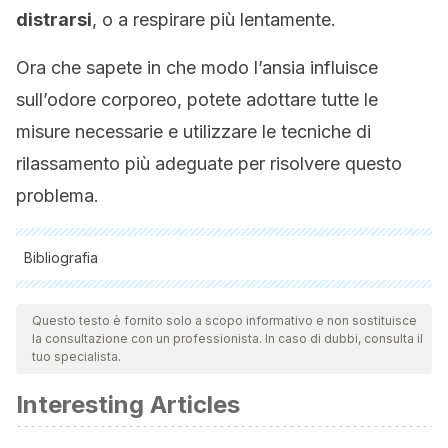
distrarsi
, o a respirare più lentamente.
Ora che sapete in che modo l’ansia influisce
sull’odore corporeo, potete adottare tutte le
misure necessarie e utilizzare le tecniche di
rilassamento più adeguate per risolvere questo
problema.
Bibliografia
Tutte le fonti citate sono state esaminate a fondo dal nostro
team per garantirne la qualità, l'affidabilità, l'attualità e la
Questo testo è fornito solo a scopo informativo e non sostituisce
la consultazione con un professionista. In caso di dubbi, consulta il
validità. La bibliografia di questo articolo è stata considerata
tuo specialista.
affidabile e di precisione accademica o scientifica.
Interesting Articles
Hofmann SG, Gutner CA, Fang A. Social Anxiety Disorder. In:
Encyclopedia of Human Behavior: Second Edition. 2012.