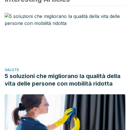
and myths in feeding and nutrition: impact on the problems
of obesit. Nutr. Hosp. [Internet]. 2013 Sep [citado 2019
Feb 07] ; 28( Suppl 5 ): 81-88. Disponible en:
http://scielo.isciii.es/scielo.php?
script=sci_arttext&amp
;amp;pid=S0212-
16112013001100009&lng=es.
Zamora S. Errores y mitos en la alimentación (
Errors and
myths in feeding)
. En: Pérez-Llamas F, Garaulet M, Sánchez
SALUTE
de Medina F, Zamora S, eds. Alimentación y Salud. Murcia:
5 soluzioni che migliorano la qualità della
Servicio de Publicaciones de la Universidad de Murcia,
vita delle persone con mobilità ridotta
2001; pp. 285-93.
Mendiola P, Pérez-Llamas F, Zamora S. Dietas milagro y
alternativas (
Miracle diets and alternatives)
. En: Pérez-
Llamas F, Zamora S, eds. Nutrición y Alimentación Humana.
Murcia: Servicio de Publicaciones de la Universidad de
Murcia, 2002; p. 265-76.