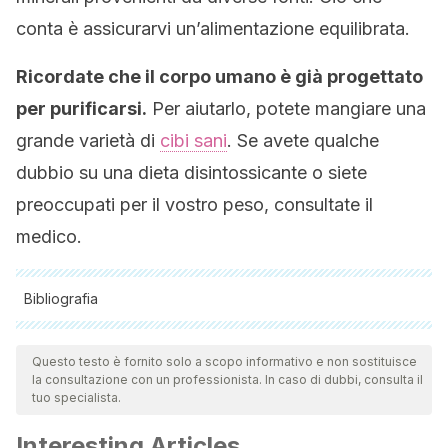
conta è assicurarvi un’alimentazione equilibrata.
Ricordate che il corpo umano è già progettato
per purificarsi.
Per aiutarlo, potete mangiare una
grande varietà di
cibi sani
. Se avete qualche
dubbio su una dieta disintossicante o siete
preoccupati per il vostro peso, consultate il
medico.
Bibliografia
Tutte le fonti citate sono state esaminate a fondo dal nostro
team per garantirne la qualità, l'affidabilità, l'attualità e la
Questo testo è fornito solo a scopo informativo e non sostituisce
la consultazione con un professionista. In caso di dubbi, consulta il
validità. La bibliografia di questo articolo è stata considerata
tuo specialista.
affidabile e di precisione accademica o scientifica.
Interesting Articles
Zamora Navarro Salvador, Pérez-Llamas Francisca. Errors