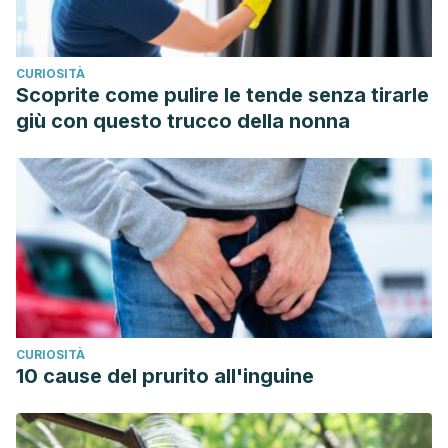
Teens Health. Are Detox Diets Safe? (September
2015)
https://kidshealth.org/es/teens/detox-diets-
CURIOSITÀ
esp.html&quot
; target=”_blank”
Scoprite come pulire le tende senza tirarle
rel=”noopener”>kidshealth.org/es/teens/detox-diets-
giù con questo trucco della nonna
esp.html
CURIOSITÀ
10 cause del prurito all'inguine