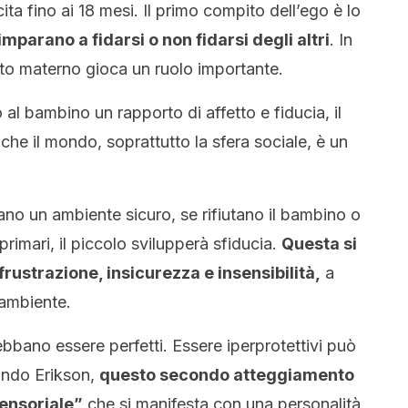
ta fino ai 18 mesi. Il primo compito dell’ego è lo
imparano a fidarsi o non fidarsi degli altri
. In
rto materno gioca un ruolo importante.
o al bambino un rapporto di affetto e fiducia, il
che il mondo, soprattutto la sfera sociale, è un
eano un ambiente sicuro, se rifiutano il bambino o
rimari, il piccolo svilupperà sfiducia.
Questa si
rustrazione, insicurezza e insensibilità,
a
 ambiente.
ebbano essere perfetti. Essere iperprotettivi può
ondo Erikson,
questo secondo atteggiamento
ensoriale”
che si manifesta con una personalità