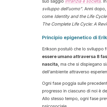
suo saggio
Infanzia e società
. I
sviluppo dell’uomo”
. Anni dopo, 
come
Identity and the Life Cycle
The Complete Life Cycle: A Rev
Principio epigenetico di Eri
Erikson postulò che lo sviluppo
essere umano attraversa 8 fasi
nascita,
ma che si dispiegano sia
dell’ambiente attraverso esperienz
Ogni fase poggia sulle precedenti
progresso in ciascuno di noi è de
Allo stesso tempo, ogni fase prev
psicosociale.