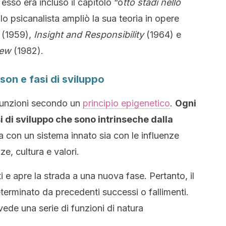
n esso era incluso il capitolo “o
tto stadi nello
lo psicanalista ampliò la sua teoria in opere
(1959),
Insight and Responsibility
(1964) e
iew
(1982).
kson e fasi di sviluppo
 funzioni secondo un
principio epigenetico
.
Ogni
 di sviluppo che sono intrinseche dalla
 con un sistema innato sia con le influenze
e, cultura e valori.
 e apre la strada a una nuova fase. Pertanto, il
terminato da precedenti successi o fallimenti.
ede una serie di funzioni di natura