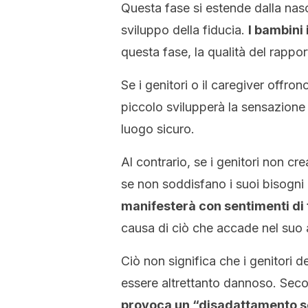
Questa fase si estende dalla nasci
sviluppo della fiducia.
I bambini 
questa fase, la qualità del rappo
Se i genitori o il caregiver offron
piccolo svilupperà la sensazione 
luogo sicuro.
Al contrario, se i genitori non cr
se non soddisfano i suoi bisogni p
manifesterà con sentimenti di f
causa di ciò che accade nel suo
Ciò non significa che i genitori d
essere altrettanto dannoso. Sec
provoca un “disadattamento s