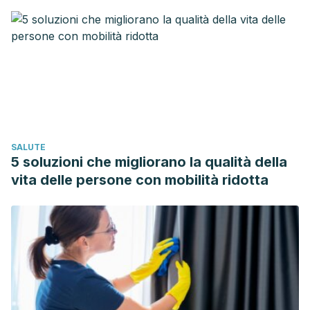
(2011). Infecciones bacterianas de la piel y tejidos blandos.
In
Protocolos de la AEP: Protocolos de Infectología
.
C.L Rodrígues Pérez, D.J. Fernández Gutiérrez, J.A. Ruiz
Caballero, J.F. Jiménez Díaz, M. E. B. O. (2005). Tratamiento
del esguince de tobillo.
XIX JORNADAS CANARIAS DE
TRAUMATOLOGIA Y CIRUGIA ORTOPEDICA
.
https://doi.org/10.1016/S0048-7120(04)73454-4
SALUTE
Parker, R. H. (2015). Bursitis. In
Clinical Infectious Disease,
5 soluzioni che migliorano la qualità della
Second Edition
.
vita delle persone con mobilità ridotta
https://doi.org/10.1017/CBO9781139855952.079