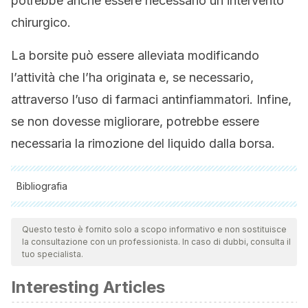
potrebbe anche essere necessario un intervento
chirurgico.
La borsite può essere alleviata modificando
l’attività che l’ha originata e, se necessario,
attraverso l’uso di farmaci antinfiammatori. Infine,
se non dovesse migliorare, potrebbe essere
necessaria la rimozione del liquido dalla borsa.
Bibliografia
Tutte le fonti citate sono state esaminate a fondo dal nostro
team per garantirne la qualità, l'affidabilità, l'attualità e la
Questo testo è fornito solo a scopo informativo e non sostituisce
la consultazione con un professionista. In caso di dubbi, consulta il
validità. La bibliografia di questo articolo è stata considerata
tuo specialista.
affidabile e di precisione accademica o scientifica.
Interesting Articles
Saavedra Lozano, J., Santos Sebastián, M., González, F.,
Hernández Sampelayo Matos, T., & Navarro Gómez, M. .