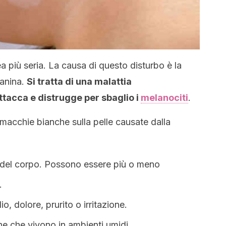
ea più seria. La causa di questo disturbo è la
lanina.
Si tratta di una malattia
tacca e distrugge per sbaglio i
melanociti
.
e macchie bianche sulla pelle causate dalla
del corpo. Possono essere più o meno
.
o, dolore, prurito o irritazione.
e che vivono in ambienti umidi.