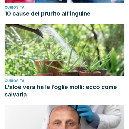
Cáncer de pene: Una revisión de 18 casos.
Actas
CURIOSITÀ
Urologicas Espanolas
,
27
(10), 797-802. Disponible en:
10 cause del prurito all'inguine
https://scielo.isciii.es/scielo.php?
script=sci_arttext&pid=S0210-48062003001000006
Wray A., Velasques, J. & Khetarpal, S.(2019). Balanitis.
StatPearls.
Disponible en:
https://www.ncbi.nlm.nih.gov/books/NBK537143/
CURIOSITÀ
L'aloe vera ha le foglie molli: ecco come
salvarla