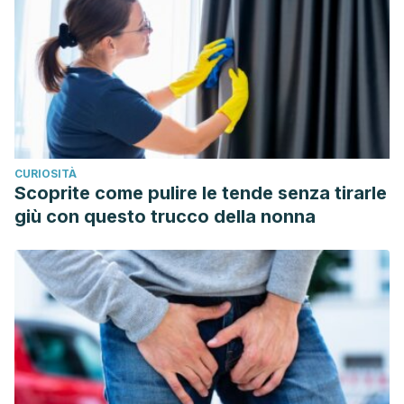
https://www.ncbi.nlm.nih.gov/pmc/articles/PMC4857673/
Ministerio de Sanidad. (2019). Vigilancia Epidemiológica de
las Infecciones de Transmisión Sexual en España.
Disponible en:
https://www.isciii.es/QueHacemos/Servicios/VigilanciaSal
Z/SIFILIS/Vigilancia_ITS_1995_2019.pdf.
Rodríguez, Y. P., Calvo, J. P. & Figueroa, L. Q. (2020). Sífilis:
CURIOSITÀ
abordaje clínico y terapéutico en primer nivel de atención.
Scoprite come pulire le tende senza tirarle
Revista Médica Sinergia
,
5
(8), e559-e559. Disponible en:
giù con questo trucco della nonna
https://revistamedicasinergia.com/index.php/rms/article/view
Sánchez-Crespo, J. R. & González, C
.
(2010). Herpes
genital.
Revista Clínica de Medicina de Familia
,
3
(2), 124-
126. Disponible en:
https://scielo.isciii.es/scielo.php?
pid=S1699-
695X2010000200013&script=sci_arttext&tlng=en
.
Soto, M., Arredondo, F., Pedrero M, G., et al. (2003).