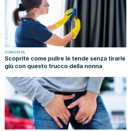
Wikiera A, Grabacka M, Byczyński Ł, Stodolak B et al.
Enzymatically Extracted Apple Pectin Possesses
Antioxidant and Antitumor Activity. Molecules. 2021 Mar
6;26(5):1434.
CURIOSITÀ
Scoprite come pulire le tende senza tirarle
giù con questo trucco della nonna