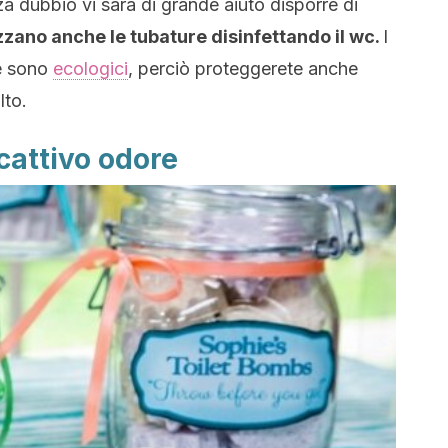
za dubbio vi sarà di grande aiuto disporre di
zzano anche le tubature disinfettando il wc.
I
re sono
ecologici
, perciò proteggerete anche
lto.
cattivo odore