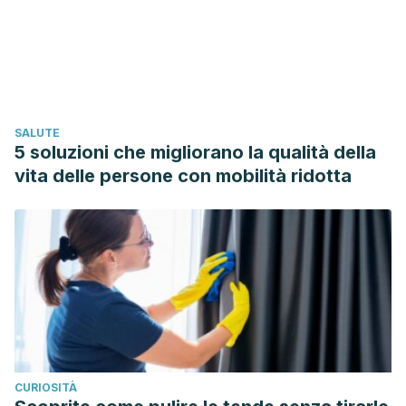
Zhong and Juan Luis Santiago.
https://www.ncbi.nlm.nih.gov/pmc/articles/PMC5796020/
Georgieva, S., Angelov, G., & Boyadzhieva, S. (2014).
Concentration of vitamin C and antioxidant activity of
rosehip extracts.
Journal of Chemical Technology and
SALUTE
Metallurgy
,
49
(5), 451–454.
5 soluzioni che migliorano la qualità della
Park JE, et al. (2015). Inhibitory effect of rosa multiflora hip
vita delle persone con mobilità ridotta
extract on UVB-induced skin photoaging in Hs68
fibroblasts. DOI:
10.15230/SCSK.2015.41.4.351
Valerón-Almazán P, et al. (2015). Evolution of post-surgical
scars treated with pure rosehip seed oil. DOI:
10.4236/jcdsa.2015.52019
CURIOSITÀ