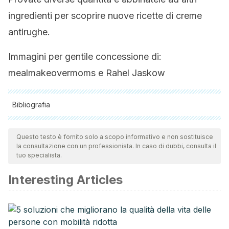
ingredienti per scoprire nuove ricette di creme
antirughe.
Immagini per gentile concessione di:
mealmakeovermoms e Rahel Jaskow
Bibliografia
Tutte le fonti citate sono state esaminate a fondo dal nostro
team per garantirne la qualità, l'affidabilità, l'attualità e la
Questo testo è fornito solo a scopo informativo e non sostituisce
la consultazione con un professionista. In caso di dubbi, consulta il
validità. La bibliografia di questo articolo è stata considerata
tuo specialista.
affidabile e di precisione accademica o scientifica.
Interesting Articles
Imágenes por cortesía de mealmakeovermoms y Rahel
Jaskow.
Anti-Inflammatory and Skin Barrier Repair Effects of Topical
Application of Some Plant Oils (2018). Tzu-Kai Lin, Lily