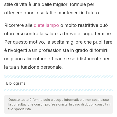
stile di vita è una delle migliori formule per
ottenere buoni risultati e mantenerli in futuro.
Ricorrere alle
diete lampo
o molto restrittive può
ritorcersi contro la salute, a breve e lungo termine.
Per questo motivo, la scelta migliore che puoi fare
è rivolgerti a un professionista in grado di fornirti
un piano alimentare efficace e soddisfacente per
la tua situazione personale.
Bibliografia
Tutte le fonti citate sono state esaminate a fondo dal nostro
team per garantirne la qualità, l'affidabilità, l'attualità e la
Questo testo è fornito solo a scopo informativo e non sostituisce
la consultazione con un professionista. In caso di dubbi, consulta il
validità. La bibliografia di questo articolo è stata considerata
tuo specialista.
affidabile e di precisione accademica o scientifica.