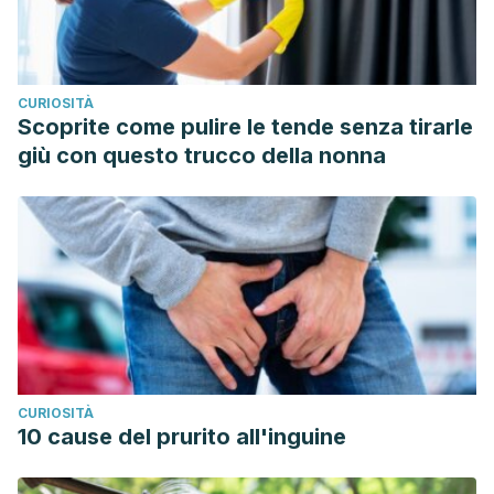
Osilla E. V, Safadi A. O, Sharma S. Calories. Septimebre
2021. In StatPearls (Internet).
Paddon-Jones D, Westman E, et al. Protein, weight
CURIOSITÀ
management, and satiety.
The American Journal of Clinical
Scoprite come pulire le tende senza tirarle
Nutrition
. Mayo 2008. 87 (5): 1558S-1561S.
giù con questo trucco della nonna
Simpson C. C, Mazzeo S. E. Calorie counting and fitness
tracking technology: association with eating disorder
symptomatology.
Eating behaviors.
Agosto 2017. 26: 89-92.
U.S: Department of Agriculture and U.S. Department of
Health and Human Services. Dietary Guidelines for
Americans, 2020-2025. 9th Edition. Diciembre 2020.
Warshaw H, Edelman S. V. Practical strategies to help
reduce added sugars consumption to support glycemic
CURIOSITÀ
and weight management goals.
Clinical Diabetes
. Enero
10 cause del prurito all'inguine
2021. 39 (1): 45-56.