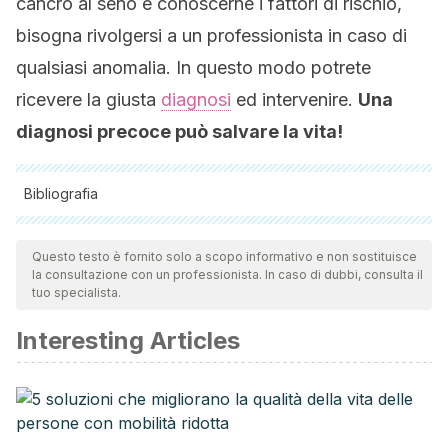
cancro al seno e conoscerne i fattori di rischio,
bisogna rivolgersi a un professionista in caso di
qualsiasi anomalia. In questo modo potrete
ricevere la giusta
diagnosi
ed intervenire.
Una
diagnosi precoce può salvare la vita!
Bibliografia
Tutte le fonti citate sono state esaminate a fondo dal nostro
team per garantirne la qualità, l'affidabilità, l'attualità e la
Questo testo è fornito solo a scopo informativo e non sostituisce
la consultazione con un professionista. In caso di dubbi, consulta il
validità. La bibliografia di questo articolo è stata considerata
tuo specialista.
affidabile e di precisione accademica o scientifica.
Interesting Articles
Vanderburgh, D. (2018). Breast cancer screening. Politics
and the Life Sciences. https://doi.org/10.1017/pls.2018.3
Breast Cancer Network Australia. (2015). About breast
cancer. Breast Cancer Network Australia.