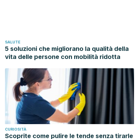
https://doi.org/10.1177/0265407588054005
American Cancer Society. (2010). Breast cancer facts &
figures. Am. Cancer. Soc. https://doi.org/10.3322/caac.21166
SALUTE
5 soluzioni che migliorano la qualità della
vita delle persone con mobilità ridotta
CURIOSITÀ
Scoprite come pulire le tende senza tirarle