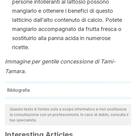
persone intolleranti al lattosio possono
mangiarlo e ottenere i benefici di questo
latticino dall’alto contenuto di calcio. Potete
mangiarlo accompagnato da frutta fresca o
sostituirlo alla panna acida in numerose
ricette.
Immagine per gentile concessione di Tami-
Tamara.
Bibliografia
Tutte le fonti citate sono state esaminate a fondo dal nostro
team per garantirne la qualità, l'affidabilità, l'attualità e la
Questo testo è fornito solo a scopo informativo e non sostituisce
la consultazione con un professionista. In caso di dubbi, consulta il
validità. La bibliografia di questo articolo è stata considerata
tuo specialista.
affidabile e di precisione accademica o scientifica.
Interesting Articles
Jeon, Y. K., Kim, B. H., & Kim, I. J. (2016). The diagnosis of