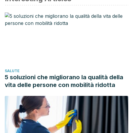
osteoporosis. Journal of the Korean Medical Association.
https://doi.org/10.5124/jkma.2016.59.11.842
NIH Consensus Development Panel on Osteoporosis
Prevention, Diagnosis, and Therapy. (2001). Osteoporosis
Prevention, Diagnosis, and Therapy. JAMA: The Journal of
the American Medical Association.
https://doi.org/10.1001/jama.285.6.785
Pereira, P. C. (2014). Milk nutritional composition and its role
SALUTE
in human health. Nutrition.
5 soluzioni che migliorano la qualità della
https://doi.org/10.1016/j.nut.2013.10.011
vita delle persone con mobilità ridotta
Curry, A. (2013). The milk revolution. Nature.
https://doi.org/10.1038/500020a