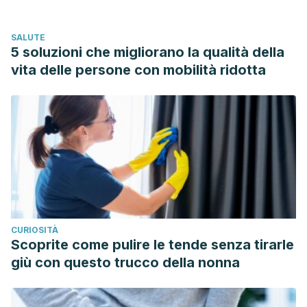
Verdú Rico, J., Manrique Moral, O., Richart Sancho, J., &
Clemente Yago, F. (2007). Patrón gammagráfico del
SALUTE
síndrome de dumping. Anales de Pediatria.
5 soluzioni che migliorano la qualità della
https://doi.org/10.1157/13113030
vita delle persone con mobilità ridotta
CURIOSITÀ
Scoprite come pulire le tende senza tirarle
giù con questo trucco della nonna