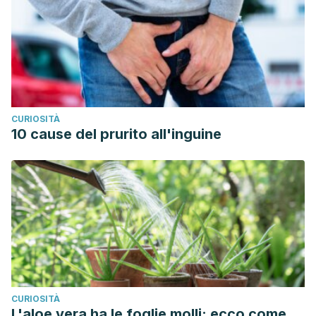
CURIOSITÀ
10 cause del prurito all'inguine
CURIOSITÀ
L'aloe vera ha le foglie molli: ecco come