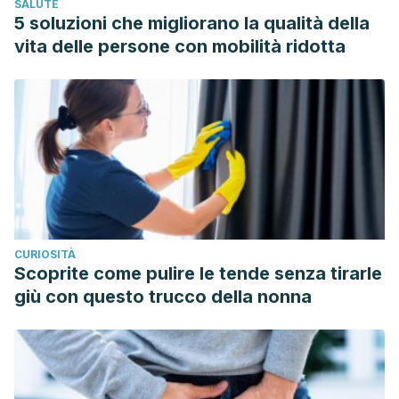
SALUTE
José Bugeda Becerril. (2013). DISTENSIÓN MUSCULAR EN
5 soluzioni che migliorano la qualità della
EL DEPORTE: TRATAMIENTO FISIOTERÁPICO.
Diplomado
vita delle persone con mobilità ridotta
En Fisioterapia Por La Universidad Alfonso X El Sabio de
Madrid
.
CURIOSITÀ
Scoprite come pulire le tende senza tirarle
giù con questo trucco della nonna