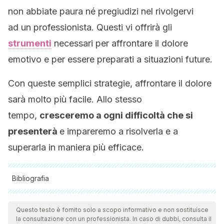
non abbiate paura né pregiudizi nel rivolgervi
ad un professionista. Questi vi offrirà gli
strumenti
necessari per affrontare il dolore
emotivo e per essere preparati a situazioni future.
Con queste semplici strategie, affrontare il dolore
sarà molto più facile. Allo stesso
tempo,
cresceremo a ogni difficoltà che si
presenterà
e impareremo a risolverla e a
superarla in maniera più efficace.
Bibliografia
Tutte le fonti citate sono state esaminate a fondo dal nostro
team per garantirne la qualità, l'affidabilità, l'attualità e la
Questo testo è fornito solo a scopo informativo e non sostituisce
la consultazione con un professionista. In caso di dubbi, consulta il
validità. La bibliografia di questo articolo è stata considerata