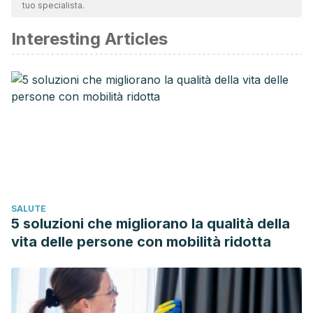
tuo specialista.
affidabile e di precisione accademica o scientifica.
Interesting Articles
Borsook, D., & Becerra, L. (2009). Emotional Pain without
Sensory Pain-Dream On? Neuron.
https://doi.org/10.1016/j.neuron.2009.01.003
Lumley, M. A., Cohen, J. L., Borszcz, G. S., Cano, A.,
Radcliffe, A. M., Porter, L. S., … Keefe, F. J. (2011). Pain and
emotion: A biopsychosocial review of recent research.
Journal of Clinical Psychology.
https://doi.org/10.1002/jclp.20816
Rhudy, J. L., & Meagher, M. W. (2000). Fear and anxiety:
SALUTE
Divergent effects on human pain thresholds. Pain.
5 soluzioni che migliorano la qualità della
https://doi.org/10.1016/S0304-3959
(99)00183-9
vita delle persone con mobilità ridotta