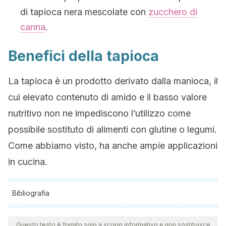
di tapioca nera mescolate con
zucchero di
canna
.
Benefici della tapioca
La tapioca è un prodotto derivato dalla manioca, il
cui elevato contenuto di amido e il basso valore
nutritivo non ne impediscono l’utilizzo come
possibile sostituto di alimenti con glutine o legumi.
Come abbiamo visto, ha anche ampie applicazioni
in cucina.
Bibliografia
Tutte le fonti citate sono state esaminate a fondo dal nostro
team per garantirne la qualità, l'affidabilità, l'attualità e la
Questo testo è fornito solo a scopo informativo e non sostituisce