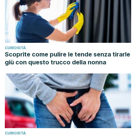
Kolapo, A. L., & Sanni, M. O. (2009). A comparative
evaluation of the macronutrient and micronutrient profiles
of soybean-fortified gari and tapioca.
Food and nutrition
bulletin
,
30
(1), 90–94.
https://doi.org/10.1177/156482650903000110
CURIOSITÀ
Nzwalo H, Cliff J. (2011). Konzo: from poverty, cassava, and
Scoprite come pulire le tende senza tirarle
cyanogen intake to toxico-nutritional neurological disease.
giù con questo trucco della nonna
PLoS Neglected Tropical Disease
. 5 (6):
e1051.
https://pubmed.ncbi.nlm.nih.gov/21738800/
Organización de las Naciones Unidas para la Agricultura y
la Alimentación. Roma, 2007. FAO. Guía técnica para
producción y análisis de almidón de yuca. Disponible
en
https://www.fao.org/3/a1028s/a1028s.pdf
Wronkowska M, Soral-Smietana M, Biedrzycka E. (2008).
Utilization of resistant starch of native tapioca, corn and
CURIOSITÀ
waxy corn starches and their retrograded preparations by