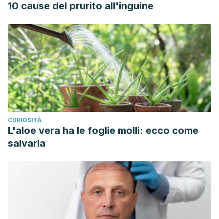
10 cause del prurito all'inguine
Bifidobacterium
.
International Journal of Food Science and
Nutrition
. 59 (1): 80-
7.
https://pubmed.ncbi.nlm.nih.gov/18097846/
CURIOSITÀ
L'aloe vera ha le foglie molli: ecco come
salvarla