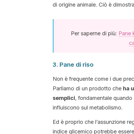
di origine animale. Ciò è dimostr
Per saperne di più:
Pane k
ca
3. Pane di riso
Non è frequente come i due prece
Parliamo di un prodotto che
ha 
semplici
, fondamentale quando si
influiscono sul metabolismo.
Ed è proprio che l’assunzione re
indice glicemico potrebbe essere 