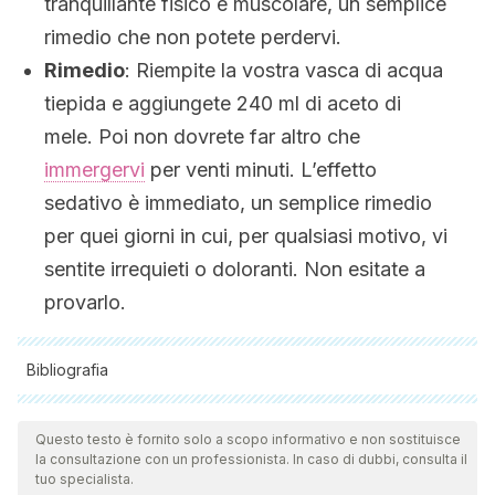
tranquillante fisico e muscolare, un semplice
rimedio che non potete perdervi.
Rimedio
: Riempite la vostra vasca di acqua
tiepida e aggiungete 240 ml di aceto di
mele. Poi non dovrete far altro che
immergervi
per venti minuti. L’effetto
sedativo è immediato, un semplice rimedio
per quei giorni in cui, per qualsiasi motivo, vi
sentite irrequieti o doloranti. Non esitate a
provarlo.
Bibliografia
Tutte le fonti citate sono state esaminate a fondo dal nostro
team per garantirne la qualità, l'affidabilità, l'attualità e la
Questo testo è fornito solo a scopo informativo e non sostituisce
la consultazione con un professionista. In caso di dubbi, consulta il
validità. La bibliografia di questo articolo è stata considerata
tuo specialista.