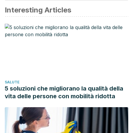
affidabile e di precisione accademica o scientifica.
Interesting Articles
Budak, N. H., Aykin, E., Seydim, A. C., Greene, A. K., &
Guzel-Seydim, Z. B. (2014). Functional Properties of
Vinegar. Journal of Food Science.
https://doi.org/10.1111/1750-3841.12434
Penn State University. (2017). Analyzing the Acid in Vinegar.
Penn State Journal.
Johnston, C. S., & Gaas, C. A. (2006). Vinegar: Medicinal
Uses and Antiglycemic Effect. MedGenMed.
https://doi.org/531649
[pii]
SALUTE
Gullo, M., & Giudici, P. (2008). Acetic acid bacteria in
5 soluzioni che migliorano la qualità della
traditional balsamic vinegar: Phenotypic traits relevant for
vita delle persone con mobilità ridotta
starter cultures selection. International Journal of Food
Microbiology.
https://doi.org/10.1016/j.ijfoodmicro.2007.11.076