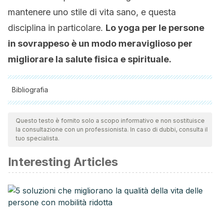
mantenere uno stile di vita sano, e questa
disciplina in particolare.
Lo yoga per le persone
in sovrappeso è un modo meraviglioso per
migliorare la salute fisica e spirituale.
Bibliografia
Tutte le fonti citate sono state esaminate a fondo dal nostro
team per garantirne la qualità, l'affidabilità, l'attualità e la
Questo testo è fornito solo a scopo informativo e non sostituisce
la consultazione con un professionista. In caso di dubbi, consulta il
validità. La bibliografia di questo articolo è stata considerata
tuo specialista.
affidabile e di precisione accademica o scientifica.
Interesting Articles
Kaduskar, P., & Suryanarayana, K. M. (2015). Yoga: An
endocrine therapy. Indian journal of endocrinology and
metabolism, 19(3), 437–438. https://doi.org/10.4103/2230-
8210.152801
Karen Pilkington, Graham Kirkwood, Hagen Rampes, Janet