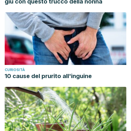
giù con questo trucco della nonna
Different Weight Loss Experience: A Qualitative Study
Exploring the Behavioral, Physical, and Psychosocial
Changes Associated with Yoga That Promote Weight Loss.
Evidence-Based Complementary and Alternative Medicine.
https://www.hindawi.com/journals/ecam/2016/2914745/
Ferreira-Vorkapic, Camila; Rangé, Bernard. 2010. Mente
Alerta, Mente Tranquila: ¿Constituye el yoga una
intervención terapeútica consistente para los
CURIOSITÀ
trastornos de ansiedad? Revista Argentina de Clínica
10 cause del prurito all'inguine
Psicológica.
https://www.redalyc.org/pdf/2819/281921798002.pdf
Chong, Cecilia S. M.; Tsunaka, Megumi; Tsang, Hector W.
H.; Chan, Edward P.; Wai Ming Cheung. 2011. Effects of
Yoga on Stress Management in Healthy Adults: A
Systematic Review. Alternative Therapies in Health &
Medicine. https://web.a.ebscohost.com/abstract?