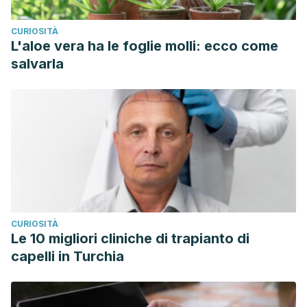
direct=true&profile=ehost&scope=site&authtype=crawl
CURIOSITÀ
Yoga with Modi: Indian PM releases online yoga series –
L'aloe vera ha le foglie molli: ecco come
video report. 2018. The Guardian.
salvarla
https://www.theguardian.com/world/video/2018/mar/29/yoga-
with-narendra-modi-indian-pm-releases-online-yoga-
series-video
CURIOSITÀ
Le 10 migliori cliniche di trapianto di
capelli in Turchia