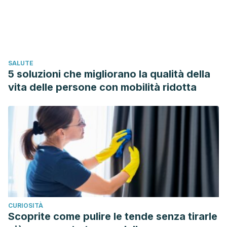
Richardson. 2005. Yoga for depression: the research
evidence. Journal of Affective Disorders.
https://doi.org/10.1016/j.jad.2005.08.013.
(http://www.sciencedirect.com/science/article/pii/S0165032
SALUTE
Madanmohan, & Mahadevan, Sivasubramaniyan &
5 soluzioni che migliorano la qualità della
Balakrishnan, Selvakumar & Gopalakrishnan, Maya &
vita delle persone con mobilità ridotta
Prakash, Elapulli Sankaranarayanan. (2008). Effect of six
weeks yoga training on weight loss following step test,
respiratory pressures, handgrip strength and handgrip
endurance in young healthy subjects. Indian journal of
physiology and pharmacology. 52. 164-70.
Anheyer, D., Klose, P., Lauche, R. et al. Yoga for Treating
Headaches: a Systematic Review and Meta-analysis. J GEN
INTERN MED 35, 846–854 (2020).
CURIOSITÀ
https://doi.org/10.1007/s11606-019-05413-9
Scoprite come pulire le tende senza tirarle
A. Ross; A. Brooks; K. Touchton-Leonard; G. Wallen. 2016. A