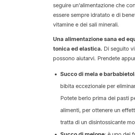
seguire un’alimentazione che cons
essere sempre idratato e di benefi
vitamine e dei sali minerali.
Una alimentazione sana ed equil
tonica ed elastica.
Di seguito vi 
possono aiutarvi. Prendete appun
Succo di mela e barbabietol
bibita eccezionale per eliminar
Potete berlo prima dei pasti p
alimenti, per ottenere un effet
tratta di un disintossicante mol
Succo di melone
: è uno dei f