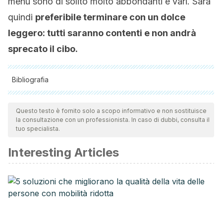
menù sono di solito molto abbondanti e vari. Sarà
quindi
preferibile terminare con un dolce
leggero: tutti saranno contenti e non andrà
sprecato il cibo.
Bibliografia
Tutte le fonti citate sono state esaminate a fondo dal nostro
team per garantirne la qualità, l'affidabilità, l'attualità e la
Questo testo è fornito solo a scopo informativo e non sostituisce
la consultazione con un professionista. In caso di dubbi, consulta il
validità. La bibliografia di questo articolo è stata considerata
tuo specialista.
affidabile e di precisione accademica o scientifica.
Interesting Articles
McGee H. La cocina y los alimentos. Enciclopedia de la
ciencia y la cultura de la comida. Random House
Mondadori. 2007.
Paredes-López O, et al. Berries: improving human health
and healthy aging, and promoting quality life–a review.
Plant foods for human nutrition. Septiembre 2010.