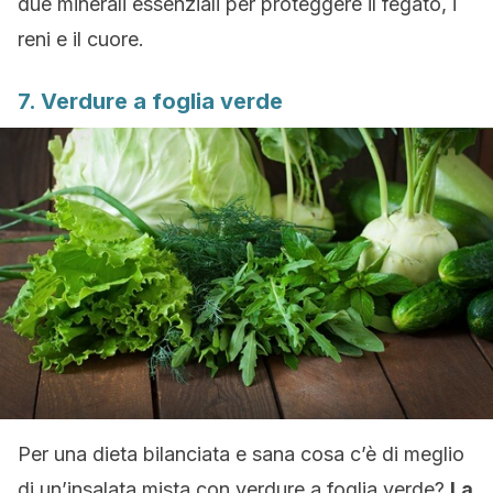
due minerali essenziali per proteggere il fegato, i
reni e il cuore.
7. Verdure a foglia verde
Per una dieta bilanciata e sana cosa c’è di meglio
di un’insalata mista con verdure a foglia verde?
La