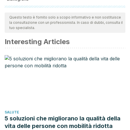
Tutte le fonti citate sono state esaminate a fondo dal nostro
team per garantirne la qualità, l'affidabilità, l'attualità e la
Questo testo è fornito solo a scopo informativo e non sostituisce
la consultazione con un professionista. In caso di dubbi, consulta il
validità. La bibliografia di questo articolo è stata considerata
tuo specialista.
affidabile e di precisione accademica o scientifica.
Interesting Articles
Saris, W. H. M., & van Loon, L. J. C.
(2016). Voeding en
gezondheid.
Nederlands Tijdschrift Geneeskunde
.
Voedingscentrum.
Gezonde voeding en
voedingsstoffen. Geraadpleegd op 7 december 2018 van
https://www.voedingscentrum.nl/nl/service/vraag-en-
antwoord/gezonde-voeding-en-voedingsstoffen.aspx
SALUTE
5 soluzioni che migliorano la qualità della
vita delle persone con mobilità ridotta