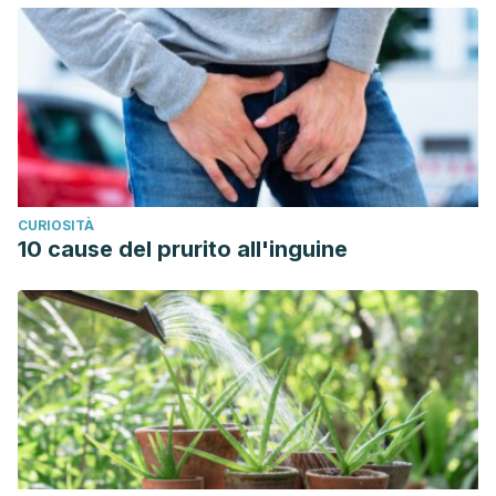
American Medical Association.
https://doi.org/10.1001/jama.1995.03530180044028
Wang Y, Xu D. Effects of aerobic exercise on lipids and
lipoproteins.
Lipids Health Dis
. 2017;16(1):132. Published
2017 Jul 5. doi:10.1186/s12944-017-0515-5
CURIOSITÀ
10 cause del prurito all'inguine