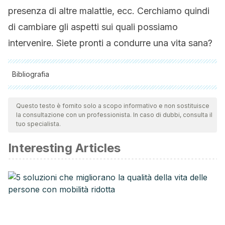
presenza di altre malattie, ecc. Cerchiamo quindi
di cambiare gli aspetti sui quali possiamo
intervenire. Siete pronti a condurre una vita sana?
Bibliografia
Tutte le fonti citate sono state esaminate a fondo dal nostro
team per garantirne la qualità, l'affidabilità, l'attualità e la
Questo testo è fornito solo a scopo informativo e non sostituisce
la consultazione con un professionista. In caso di dubbi, consulta il
validità. La bibliografia di questo articolo è stata considerata
tuo specialista.
affidabile e di precisione accademica o scientifica.
Interesting Articles
Huff T, Jialal I. Physiology, Cholesterol. [Updated 2019 Mar
13]. In: StatPearls [Internet]. Treasure Island (FL): StatPearls
Publishing; 2020 Jan-. Available from:
https://www.ncbi.nlm.nih.gov/books/NBK470561/
Elshourbagy NA, Meyers HV, Abdel-Meguid SS.
Cholesterol: the good, the bad, and the ugly – therapeutic