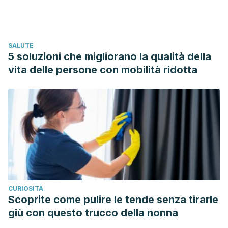
targets for the treatment of dyslipidemia.
Med Princ Pract
.
2014;23(2):99–111. doi:10.1159/000356856
Janse Van Rensburg, W. J. (2019). Lifestyle Change Alone
SALUTE
Sufficient to Lower Cholesterol in Male Patient With
5 soluzioni che migliorano la qualità della
Moderately Elevated Cholesterol: A Case Report. American
vita delle persone con mobilità ridotta
Journal of Lifestyle Medicine.
https://doi.org/10.1177/1559827618806841
Adebawo O, Salau B, Ezima E, et al. Fruits and vegetables
moderate lipid cardiovascular risk factor in hypertensive
patients.
Lipids Health Dis
. 2006;5:14. Published 2006 Jun 5.
doi:10.1186/1476-511X-5-14
Schaefer, E. J., Lichtenstein, A. H., Lamon Fava, S.,
Mcnamara, J. R., Schaefer, M. M., Rasmussen, H., &
CURIOSITÀ
Ordovas, J. M. (1995). Body Weight and Low-Density
Scoprite come pulire le tende senza tirarle
Lipoprotein Cholesterol Changes After Consumption of a
giù con questo trucco della nonna
Low-Fat Ad Libitum Diet. JAMA: The Journal of the