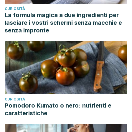
201–205. https://doi.org/10.7861/clinmedicine.18-3-201
CURIOSITÀ
Zellers, C. (2020). Jardinería para la actividad física.
La formula magica a due ingredienti per
Estación Experimental Agrícola de Nueva Jersey. Rutgers
lasciare i vostri schermi senza macchie e
University. https://njaes.rutgers.edu/home-lawn-
senza impronte
garden/gardening-for-physical-activity.php
CURIOSITÀ
Pomodoro Kumato o nero: nutrienti e
caratteristiche