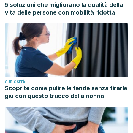
Eng, S., Khun, T., Jower, S., & Murro, M. J. (2019). Healthy
5 soluzioni che migliorano la qualità della
Lifestyle Through Home Gardening: The Art of
vita delle persone con mobilità ridotta
Sharing.
American journal of lifestyle medicine
,
13
(4), 347–
350. https://doi.org/10.1177/1559827619842068
Hall, C., & Knuth, M. (2019). An Update of the Literature
Supporting the Well-Being Bene¢ts of Plants: A Review of
the Emotional and Mental Health Bene¢ts of Plants.
Journal
of Enviromental Horticulture, 31
(1), 30-38.
https://ellisonchair.tamu.edu/files/2019/07/An-Update-of-
the-Literature-Supporting-the-Well-Being-Benefits-of-
CURIOSITÀ
Plants-A-Review-of-the-Emotional-and-Mental-Health-
Scoprite come pulire le tende senza tirarle
Benefits-of-Plants.pdf
giù con questo trucco della nonna
Gareca, M., & Villarpando, H. (2017). Impacto de las áreas
verdes en el proceso de enseñanza aprendizaje.
Revista
Ciencia, Tecnología e Innovación
,
14
(15), 877-892.
Recuperado en 13 de abril de 2023, de