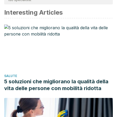
affidabile e di precisione accademica o scientifica.
Interesting Articles
Andreu, Antonia, et al. “Diagnóstico microbiológico de las
infecciones del tracto urinario.” Enfermedades Infecciosas
y Microbiología Clínica 29.1 (2011): 52-57.
Jiménez, J. F., E. Broseta, and M. Gobernado. “Infección
urinaria.” Actas Urol Esp 26.7 (2002): 563-573.
Durán, Ana María Guzmán, and Andrés Valdivieso Dávila.
“Infección urinaria: diagnóstico y tratamiento.” ARS MEDICA
Revista de Ciencias Médicas 26.3 (2018).
SALUTE
5 soluzioni che migliorano la qualità della
vita delle persone con mobilità ridotta