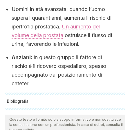
Uomini in età avanzata: quando l’uomo
supera i quarant’anni, aumenta il rischio di
ipertrofia prostatica.
Un aumento del
volume della prostata
ostruisce il flusso di
urina, favorendo le infezioni.
Anziani:
in questo gruppo il fattore di
rischio è il ricovero ospedaliero, spesso
accompagnato dal posizionamento di
cateteri.
Bibliografia
Tutte le fonti citate sono state esaminate a fondo dal nostro
team per garantirne la qualità, l'affidabilità, l'attualità e la
Questo testo è fornito solo a scopo informativo e non sostituisce
la consultazione con un professionista. In caso di dubbi, consulta il
validità. La bibliografia di questo articolo è stata considerata
tuo specialista.