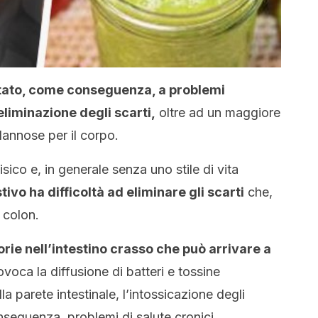
rtato, come conseguenza, a problemi
liminazione degli scarti,
oltre ad un maggiore
annose per il corpo.
sico e, in generale senza uno stile di vita
ivo ha difficoltà ad eliminare gli scarti
che,
 colon.
orie nell’intestino crasso che può arrivare a
voca la diffusione di batteri e tossine
lla parete intestinale, l’intossicazione degli
nseguenza, problemi di salute cronici.