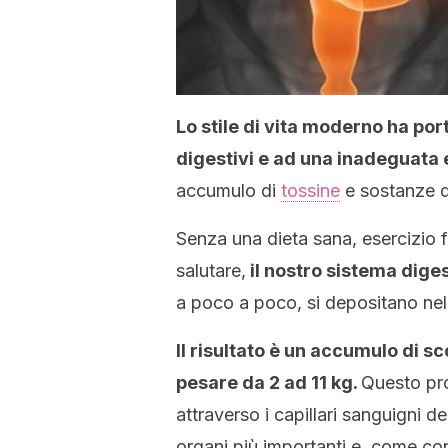
Lo stile di vita moderno ha po
digestivi e ad una inadeguata e
accumulo di
tossine
e sostanze d
Senza una dieta sana, esercizio fi
salutare,
il nostro sistema digest
a poco a poco, si depositano nel
Il risultato è un accumulo di sc
pesare da 2 ad 11 kg.
Questo pro
attraverso i capillari sanguigni de
organi più importanti e, come co