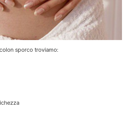
al colon sporco troviamo:
itichezza