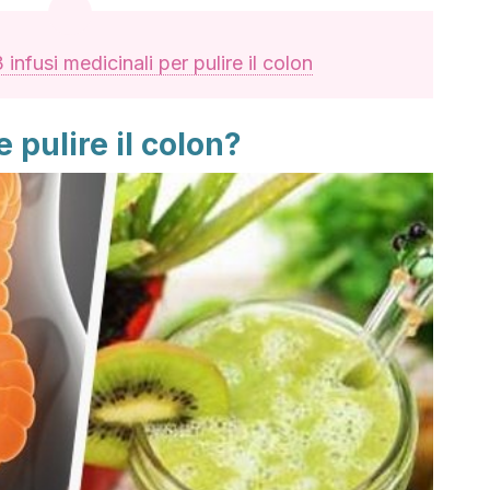
 infusi medicinali per pulire il colon
 pulire il colon?