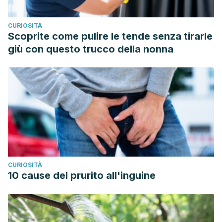
fiber,
Nutrition Reviews
, Volume 67, Issue 4, 1 April 2009,
Pages 188–205,
https://doi.org/10.1111/j.1753-
CURIOSITÀ
4887.2009.00189.x
Scoprite come pulire le tende senza tirarle
giù con questo trucco della nonna
CURIOSITÀ
10 cause del prurito all'inguine