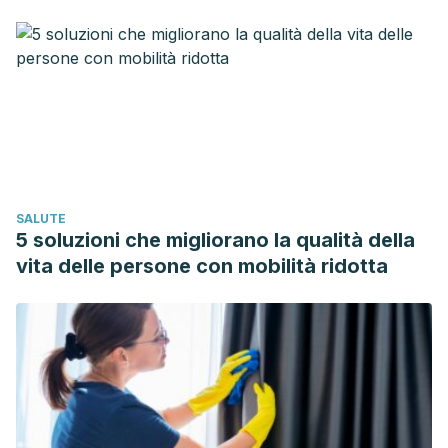
options. Canadian Journal of Gastroenterology.
https://doi.org/10.1155/2011/360463
Bae, S. H. (2014). Diets for Constipation. Pediatric
Gastroenterology, Hepatology & Nutrition.
https://doi.org/10.5223/pghn.2014.17.4.203
Leung, L., Riutta, T., Kotecha, J., & Rosser, W. (2011).
Chronic Constipation: An Evidence-Based Review. The
Journal of the American Board of Family Medicine.
SALUTE
https://doi.org/10.3122/jabfm.2011.04.100272
5 soluzioni che migliorano la qualità della
Biggs, W. S., & Dery, W. H. (2006). Evaluation and treatment
vita delle persone con mobilità ridotta
of constipation in infants and children. American Family
Physician.
https://doi.org/10.1097/01.mpg.0000233159.97667.c3
James W Anderson, Pat Baird, Richard H Davis, Jr, Stefanie
Ferreri, Mary Knudtson, Ashraf Koraym, Valerie Waters,
Christine L Williams, Health benefits of dietary