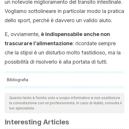
un notevole miglioramento del transito intestinale.
Vogliamo sottolineare in particolar modo la pratica
dello sport, perché è davvero un valido aiuto.
E, ovviamente,
è indispensabile anche non
trascurare l’alimentazione
: ricordate sempre
che la stipsi è un disturbo molto fastidioso, ma la
possibilità di risolverlo è alla portata di tutti.
Bibliografia
Tutte le fonti citate sono state esaminate a fondo dal nostro
team per garantirne la qualità, l'affidabilità, l'attualità e la
Questo testo è fornito solo a scopo informativo e non sostituisce
la consultazione con un professionista. In caso di dubbi, consulta il
validità. La bibliografia di questo articolo è stata considerata
tuo specialista.
affidabile e di precisione accademica o scientifica.
Interesting Articles
Liu, L. W. C. (2011). Chronic constipation: Current treatment