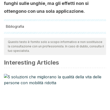
funghi sulle unghie, ma gli effetti non si
ottengono con una sola applicazione.
Bibliografia
Tutte le fonti citate sono state esaminate a fondo dal nostro
team per garantirne la qualità, l'affidabilità, l'attualità e la
Questo testo è fornito solo a scopo informativo e non sostituisce
la consultazione con un professionista. In caso di dubbi, consulta il
validità. La bibliografia di questo articolo è stata considerata
tuo specialista.
affidabile e di precisione accademica o scientifica.
Interesting Articles
Piraccini BM, Alessandrini A. Onychomycosis: A Review.
J
Fungi (Basel)
. 2015;1(1):30–43. Published 2015 Mar 27.
doi:10.3390/jof1010030
Elewski BE. Onychomycosis: pathogenesis, diagnosis, and
management.
Clin Microbiol Rev
. 1998;11(3):415–429.
Mas, A., Troncoso, A. M., García-Parrilla, M. C., & Torija, M.
J. (2015). Vinegar. In Encyclopedia of Food and Health.