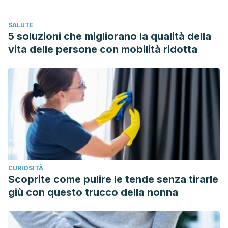
https://doi.org/10.1016/B978-0-12-384947-2.00726-1
Lookabill, S. K., Dulaney, A. R., Shepherd, G., & Kerns, W. P.
SALUTE
(2017). Sodium bicarbonate. In Critical Care Toxicology:
5 soluzioni che migliorano la qualità della
Diagnosis and Management of the Critically Poisoned
vita delle persone con mobilità ridotta
Patient. https://doi.org/10.1007/978-3-319-17900-1_169
Halteh P, Scher RK, Lipner SR. Over-the-counter and
natural remedies for onychomycosis: do they really work?
Cutis.
2016;98(5);E16-E25.
Bodman MA, Krishnamurthy K.
Onychomycosis. [Actualizado 2019 8 de junio]. En:
StatPearls [Internet]. Treasure Island (FL): StatPearls
Publishing; 2019 ene-.
Disponible en:
CURIOSITÀ
https://www.ncbi.nlm.nih.gov/books/NBK441853/
Scoprite come pulire le tende senza tirarle
Woods-Panzaru S, Nelson D, McCollum G, Ballard LM, Millar
giù con questo trucco della nonna
BC, Maeda Y, Goldsmith CE, Rooney PJ, Loughrey A, Rao
JR, Moore JE. An examination of antibacterial and