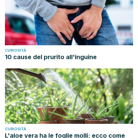
antifungal properties of constituents described in
traditional Ulster cures and remedies. Ulster Med J. 2009;
78(1): 13-15.
CURIOSITÀ
10 cause del prurito all'inguine
CURIOSITÀ
L'aloe vera ha le foglie molli: ecco come