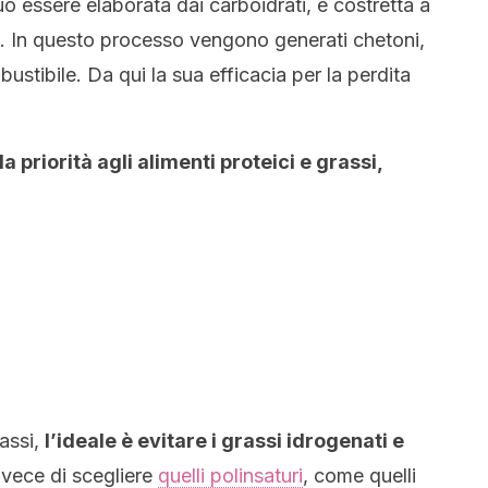
uò essere elaborata dai carboidrati, è costretta a
. In questo processo vengono generati chetoni,
stibile. Da qui la sua efficacia per la perdita
la priorità agli alimenti proteici e grassi,
rassi,
l’ideale è evitare i grassi idrogenati e
nvece di scegliere
quelli polinsaturi
, come quelli