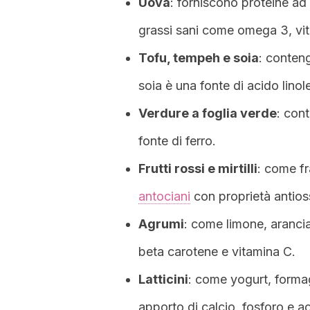
Uova
: forniscono proteine ad
grassi sani come omega 3, vit
Tofu, tempeh e soia
: conten
soia è una fonte di acido linole
Verdure a foglia verde
: con
fonte di ferro.
Frutti rossi e mirtilli
: come f
antociani
con proprietà antioss
Agrumi
: come limone, aranci
beta carotene e vitamina C.
Latticini
: come yogurt, formagg
apporto di calcio, fosforo e a