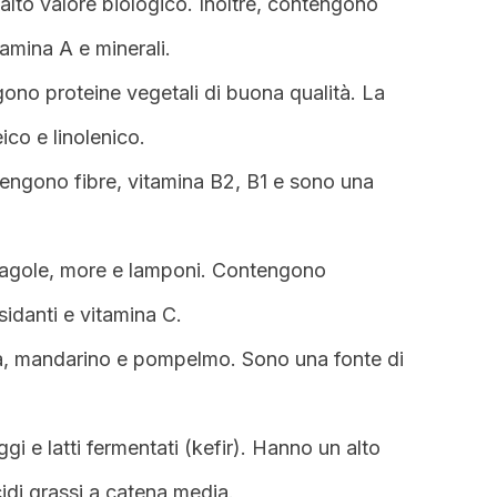
 alto valore biologico. Inoltre, contengono
amina A e minerali.
gono proteine vegetali di buona qualità. La
ico e linolenico.
tengono fibre, vitamina B2, B1 e sono una
ragole, more e lamponi. Contengono
idanti e vitamina C.
a, mandarino e pompelmo. Sono una fonte di
i e latti fermentati (kefir). Hanno un alto
cidi grassi a catena media.