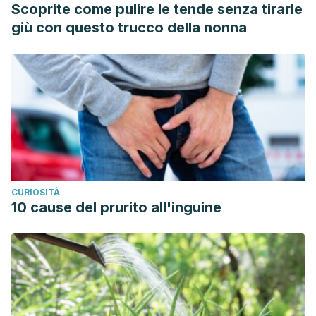
Scoprite come pulire le tende senza tirarle
23-30.
giù con questo trucco della nonna
Llanio, Raimundo. “Balance HÃdrico y ElectrolÃtico.”
Revista
Cubana de Medicina
1.1 (2019).
Henríquez-Palop, Fernando, et al. “La sobrecarga hídrica
como biomarcador de insuficiencia cardíaca y fracaso
renal agudo.”
Nefrología (Madrid)
33.2 (2013): 256-265.
CURIOSITÀ
10 cause del prurito all'inguine