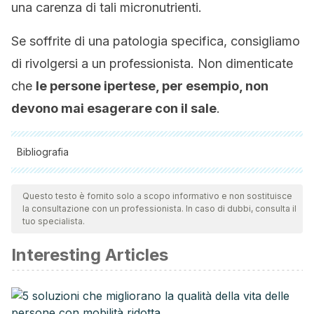
una carenza di tali micronutrienti.
Se soffrite di una patologia specifica, consigliamo
di rivolgersi a un professionista. Non dimenticate
che
le persone ipertese, per esempio, non
devono mai esagerare con il sale
.
Bibliografia
Tutte le fonti citate sono state esaminate a fondo dal nostro
team per garantirne la qualità, l'affidabilità, l'attualità e la
Questo testo è fornito solo a scopo informativo e non sostituisce
la consultazione con un professionista. In caso di dubbi, consulta il
validità. La bibliografia di questo articolo è stata considerata
tuo specialista.
affidabile e di precisione accademica o scientifica.
Interesting Articles
Grillo A., Salvi L., Coruzzi P., Salvi P., et al., Sodium intake
and hypertension. Nutrients, 2019.
Weaver CM., Alexander DD., Boushey CJ., Dawson Hughes
B., et al., Calcium plus vitamin D supplementation and risk of