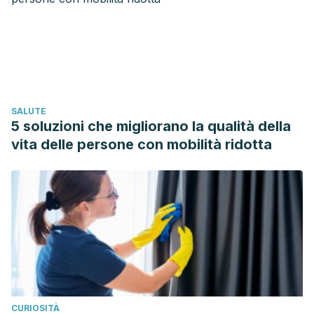
fractures: an updated meta analysis from the national
osteoporosis foundation. Osteoporos Int, 2016. 27 (1): 367-
76.
Chmielewski J., Carmody JB., Dietary sodium, dietary
protassium, and systolic blood pressure in US adolescents.
SALUTE
J Clin Hypertens, 2017. 19 (9): 904-909.
5 soluzioni che migliorano la qualità della
Malik VS., Li Y., Pan A., Koning LD., et al., Long term
vita delle persone con mobilità ridotta
consumption of sugar sweetened and artificially
sweetened beverages and risk of mortality in US adults.
Circulatino, 2019. 139 (18): 2113-2125.
Feye, Andrés Santiago Parodi. “Composición de las
bebidas deportivas: efectos sobre la hidratación y el
rendimiento.”
Revista Universitaria de la Educación Física y
el Deporte
11 (2018): 45-53.
Díaz-Rizo, Valeria, et al. “Factores nutricionales
CURIOSITÀ
relacionados con osteoporosis.”
El Residente
13.1 (2018):