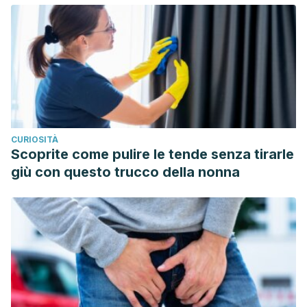
Sleep apnea/hypopnea and night bruxism.
Revista de la
Asociación Dental Mexicana
,
75
(4), 196-201.
https://www.medigraphic.com/cgi-bin/new/resumenI.cgi?
IDREVISTA=7&IDARTICULO=81747&IDPUBLICACION=7869
d’Ortho, M. P. (2019). Ronquidos y apnea del sueño.
EMC-
Tratado de Medicina
,
23
(1), 1-8.
https://www.sciencedirect.com/science/article/pii/S16365410
CURIOSITÀ
Falbe J et al. Sleep Duration, Restfulness, and Screens in
Scoprite come pulire le tende senza tirarle
the Sleep Environment. Pediatrics. 2015; 135 (2): e367-
giù con questo trucco della nonna
e375; DOI: https://doi.org/10.1542/peds.2014-2306.
Lopez-Jimenez F, Sert F, Gami A, Somers V. Obstructive
sleep apnea: Implications for cardiac and vascular
disease. Chest. 2003; 290(14): 1906-1914.
Machado-Duque M, Echeverri J, Machado-Alba J.
Somnolencia diurna excesiva, mala calidad del sueño y
bajo rendimiento académico en estudiantes de Medicina.