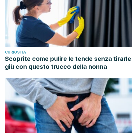
prevención de osteoporosis de mujeres
posmenopáusicas.”
Fisioterapia
41.1 (2019): 4-11.
Blanch, Meritxell Aivar, et al. “¿ Las pacientes con
osteoporosis ingieren suficiente cantidad de calcio y
vitamina D?.”
RECIEN: Revista Electrónica Científica de
Enfermería
12 (2016): 18.
CURIOSITÀ
Ríos, Patricia Bolaños. “Metabolismo óseo y nutrición:
Scoprite come pulire le tende senza tirarle
Osteopenia y osteoporosis.”
Trastornos de la conducta
giù con questo trucco della nonna
alimentaria
27 (2018): 2979-2991.
Valdés-Flores, Margarita, et al. “Aspectos genéticos de la
osteoporosis.”
Revista de Investigación Clínica
64.3 (2012):
294-307.