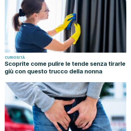
U.S. Pharmacist; 46
(10):47-50.
https://www.uspharmacist.com/article/hypervitaminosis-a-
global-concern
Stainer, V., Jones, P., Juliebø, S. V., Beck, R., & Hawary, A.
(2020). Chyluria: what does the clinician need to
know?
Therapeutic Advances in Urology;
12,
175628722094089.
CURIOSITÀ
https://pubmed.ncbi.nlm.nih.gov/32728391/
Scoprite come pulire le tende senza tirarle
Stence, N. (2021). Cerebral fat embolism. American Journal
giù con questo trucco della nonna
of Neuroradiology; Case of the Month, October 2021.
https://www.ajnr.org/content/com/2021oct/tab-discussion
Qian, M., et al. (2020) Effect of Elevated Ketone Body on
Maternal and Infant Outcome of Pregnant Women with
Abnormal Glucose Metabolism During Pregnancy. Diabetes,
metabolic, syndrome and obesity; 13: 4581–4588.
https://www.ncbi.nlm.nih.gov/pmc/articles/PMC7701151/