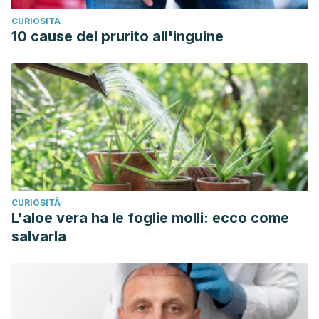
MedlinePlus. (2013). Trastornos renales y urológicos.
CURIOSITÀ
Consultado el 06 de marzo de 2024.
10 cause del prurito all'inguine
https://medlineplus.gov/spanish/ency/article/001265.htm
CURIOSITÀ
L'aloe vera ha le foglie molli: ecco come
salvarla