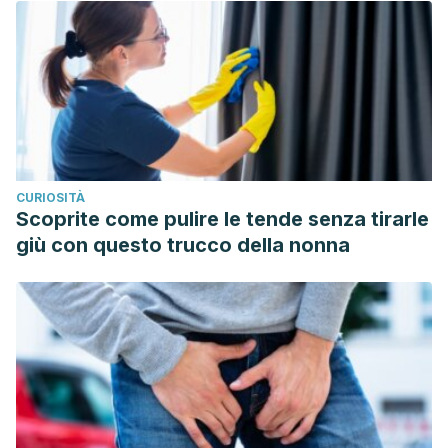
y coberturas de vacunación frente a sarampión y rubeola
en España: retos para alcanzar su eliminación.
Revista
Española de Salud Pública
,
89
(4), 357-364.
http://scielo.isciii.es/pdf/resp/v89n4/04_colaboracion3.pdf
CURIOSITÀ
Scoprite come pulire le tende senza tirarle
giù con questo trucco della nonna