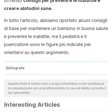
offrendo
consigli per prevenire le malattie e
creare abitudini sane.
In tutto l’articolo, abbiamo riportato alcuni consigli
di base per mantenere un bambino in buona salute
e prevenire le malattie, ma il pediatra e il
puericultore sono le figure più indicate per
orientarvi su questo argomento.
Bibliografia
Tutte le fonti citate sono state esaminate a fondo dal nostro
team per garantirne la qualità, l'affidabilità, l'attualità e la
Questo testo è fornito solo a scopo informativo e non sostituisce
la consultazione con un professionista. In caso di dubbi, consulta il
validità. La bibliografia di questo articolo è stata considerata
tuo specialista.
affidabile e di precisione accademica o scientifica.
Interesting Articles
Centro de referencia nacional de puericultura. Consulta de
puericultura. 2009 [Revisado en 2021]. Disponible en