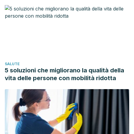
https://files.sld.cu/puericultura/files/2010/10/libro-consulta-
de-puericultura-2009-final.pdf
Genta Giuseppe. Anotaciones para una historia de la
pediatría y puericultura. Iatreia vol.19 no.3 Medellín
July/Sept. 2006 [revisado 2021]. Disponible en
http://www.scielo.org.co/scielo.php?
script=sci_arttext&pid=S0121-
SALUTE
07932006000300007#:~:text=La%20historia%20de%20la%
5 soluzioni che migliorano la qualità della
Paz María. Puericultura. Síntesis: biblioteca digital dinámica
vita delle persone con mobilità ridotta
para estudiantes y profesionales de la salud. Facultad de
Medicina de la Universidad de Chile. 2017 [Revisado 2021].
Disponible en
http://sintesis.med.uchile.cl/index.php/respecialidades/r-
pediatria/102-revision/r-pediatria-y-cirugia-infantil/1704-
puericultura#:~:text=La%20importancia%20de%20la%20pue